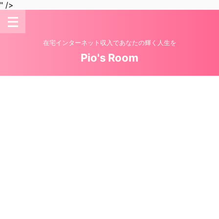
" />
在宅インターネット収入であなたの輝く人生を
Pio's Room